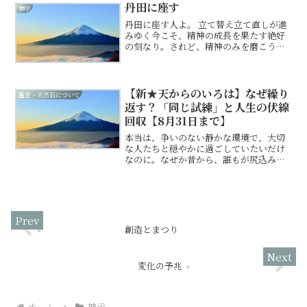
ば、どこまでも寛容に過去の...
丹田に座す
神示
丹田に座す人よ。 立て替え立て直しが進
みゆく今こそ、精神の成長を果たす絶好
の刻なり。されど、精神のみを磨こうと
するは、根なき草のごとく不安定なる試
みと心得よ。真の成長とは、体的な意識
を高め、精神と肉体を一つの定点へと合
致させることに他ならぬ...
【新★天からのいろは】なぜ繰り
鑑定・天然石について
返す？「同じ試練」と人生の伏線
回収【8月31日まで】
本当は、争いのない静かな環境で、大切
な人たちと穏やかに過ごしていたいだけ
なのに。なぜか昔から、誰もが尻込みす
るような重い責任のある立場に推された
り、組織のトラブルの調整役を引き受け
ざるを得なくなったりする。あるいは、
どこに行っても「古い枠組...
創造とまつり
変化の予兆
ホーム
神示