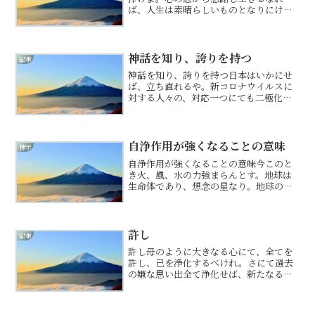
ば、人生は素晴らしいものとなりにけ
り。人は一人では生きられぬ。人類元一
つにて、皆が助け合い補い合うが本来の
姿なり。なれば、全ての人が恩人。いか
に気の合わぬ人物にても、巡り...
神話を知り、誇りを持つ
記事
神話を知り、誇りを持つ日本はいかにせ
ば、立ち直れるや。新コロナウイルスに
対する人々の、対応一つにても二極化せ
んとす。感染したる人に対し、冷たき対
応する者、心なき仕打ちをする者、医療
従事者に感謝あるどころか、偏見さえも
つ者、一方この大変な時期...
自浄作用が強くなることの意味
神示
自浄作用が強くなることの意味今このと
き火、風、水の力強まらんとす。地球は
生命体であり、想念の星なり。地球の、
海も、山も、川も、天も地も汚染されし
今、地球は病みて自浄作用激しさを増
す。少しの膿も残らぬ程に、少しの曇も
残らぬ程に、火、風、水の力...
許し
記事
許し母のように大きなる心にて、全てを
許し、己を浄化するべけれ。さにて過去
の嫌な思い出全て浄化せば、新たなる世
界開けん。過去を引きずり続けらば、い
つまでも同じ事の繰り返しならん。過去
との決別は己の人生のためなり。なれ