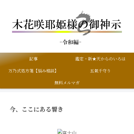
記事
鑑定・新★天からのいろは
万乃式処方箋【悩み相談】
五氣千守り
無料メルマガ
今、ここにある響き