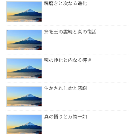
魂磨きと次なる進化
祭祀王の霊統と真の復活
魂の浄化と内なる導き
生かされし命と感謝
真の悟りと万物一如