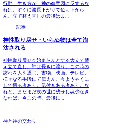
行動、生き方が、神の御意図に反するな
れば、すぐに波長下がりて位も下がら
ん。立て替え直しの最後はま...
記事
神性取り戻せ・いらぬ物は全て淘
汰される
神性取り戻せ今始まらんとする大立て替
え立て直し。神は長きに渡り、この時の
訪れを人を通じ、書物、映画、テレビ、
様々なる手段にて伝えん。今ようやくに
して悟る者あり。気付きある者あり。な
れど、まだまだ次の世に残せし魂少なき
なれば、今この時、最後に...
神と神の交わり