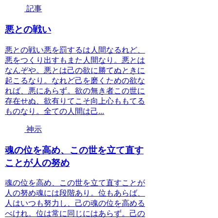
記事
悪との戦い
悪との戦い悪を罰するは人間なるれど、
悪をつくり出すもまた人間なり。悪とは
なんぞや。悪とは己の欲に勝てぬときに
起こるなり。なれど己を磨くための欲な
れば、悪にあらず。欲の無き者この世に
存在せぬ、欲有りてこそ向上心ももてる
ものなり。全ての人間は己...
神示
魂の位を高め、この世を立て直す
ことが人の努め
魂の位を高め、この世を立て直すことが
人の努め魂には段階あり。位もあらば、
人はいつも努力し、己の魂の位を高める
べけれ。位は常に同じにはあらず。己の