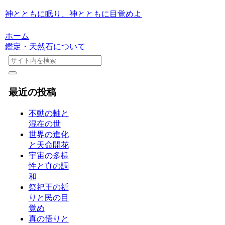
神とともに眠り、神とともに目覚めよ
ホーム
鑑定・天然石について
最近の投稿
不動の軸と
混在の世
世界の進化
と天命開花
宇宙の多様
性と真の調
和
祭祀王の祈
りと民の目
覚め
真の悟りと