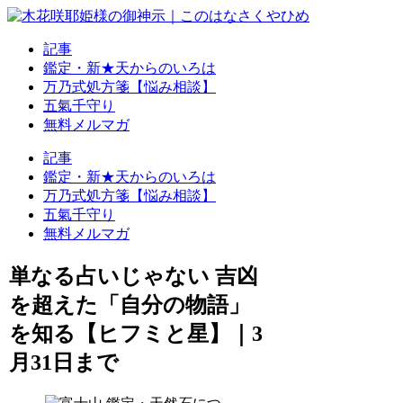
記事
鑑定・新★天からのいろは
万乃式処方箋【悩み相談】
五氣千守り
無料メルマガ
記事
鑑定・新★天からのいろは
万乃式処方箋【悩み相談】
五氣千守り
無料メルマガ
単なる占いじゃない 吉凶
を超えた「自分の物語」
を知る【ヒフミと星】｜3
月31日まで