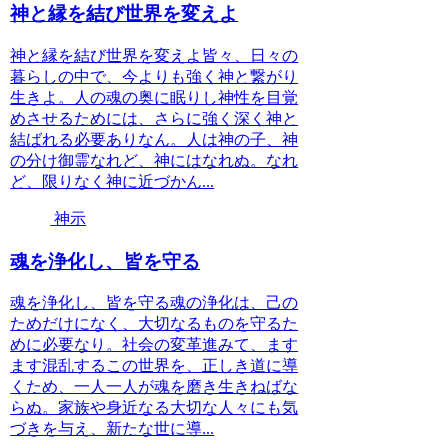
神と縁を結び世界を変えよ
神と縁を結び世界を変えよ皆々、日々の
暮らしの中で、今よりも強く神と繋がり
生きよ。人の魂の奥に眠りし神性を目覚
めさせるためには、さらに強く深く神と
結ばれる必要ありなん。人は神の子、神
の分け御霊なれど、神にはなれぬ。なれ
ど、限りなく神に近づかん...
神示
魂を浄化し、皆を守る
魂を浄化し、皆を守る魂の浄化は、己の
ためだけになく、大切なるものを守るた
めに必要なり。社会の変革進みて、ます
ます混乱するこの世界を、正しき道に導
くため、一人一人が魂を磨き生きねばな
らぬ。家族や身近なる大切な人々にも気
づきを与え、新たな世に導...