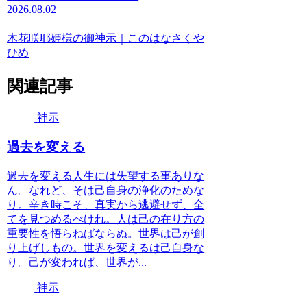
2026.08.02
木花咲耶姫様の御神示｜このはなさくや
ひめ
関連記事
神示
過去を変える
過去を変える人生には失望する事ありな
ん。なれど、そは己自身の浄化のためな
り。辛き時こそ、真実から逃避せず、全
てを見つめるべけれ。人は己の在り方の
重要性を悟らねばならぬ。世界は己が創
り上げしもの。世界を変えるは己自身な
り。己が変われば、世界が...
神示